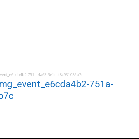
ent_e6cda4b2-751a-4a63-9e1c-48c931085b7c
mg_event_e6cda4b2-751a-
b7c