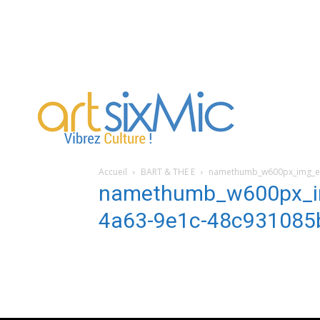
artsixMic
Accueil
BART & THE E
namethumb_w600px_img_ev
namethumb_w600px_i
4a63-9e1c-48c931085