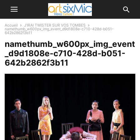
Accueil
J’IRAI TWISTER SUR VOS TOMBES
namethumb_w600px_img_event_d9d1808e-c710-428d-b051-
642b2862f3b11
namethumb_w600px_img_event
_d9d1808e-c710-428d-b051-
642b2862f3b11