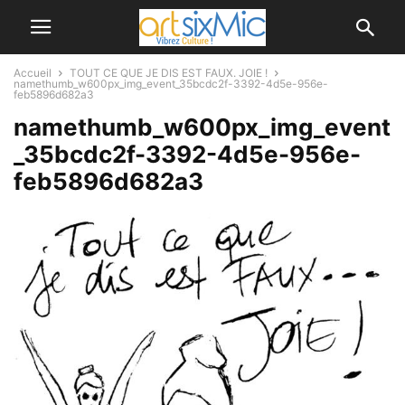
Accueil
TOUT CE QUE JE DIS EST FAUX. JOIE !
namethumb_w600px_img_event_35bcdc2f-3392-4d5e-956e-
feb5896d682a3
namethumb_w600px_img_event
_35bcdc2f-3392-4d5e-956e-
feb5896d682a3