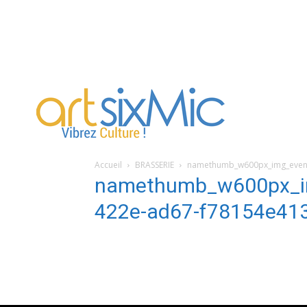
artsixMic
Accueil
BRASSERIE
namethumb_w600px_img_event
namethumb_w600px_im
422e-ad67-f78154e41