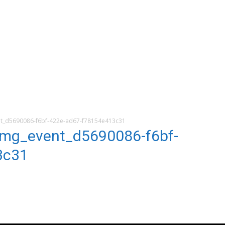
_d5690086-f6bf-422e-ad67-f78154e413c31
g_event_d5690086-f6bf-
3c31