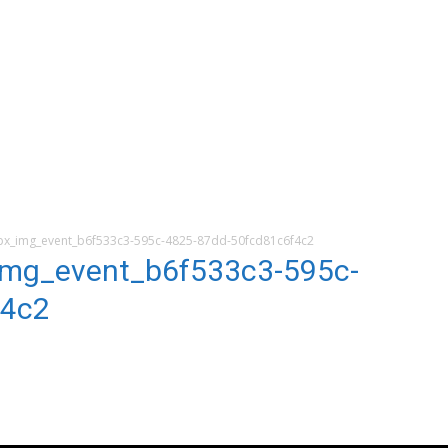
_img_event_b6f533c3-595c-4825-87dd-50fcd81c6f4c2
mg_event_b6f533c3-595c-
f4c2