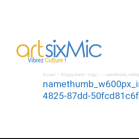
artsixMic
Accueil
#Zippy Event – Yoga –
namethumb_w600px
namethumb_w600px_i
4825-87dd-50fcd81c6