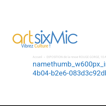
artsixMic
Accueil
EXPOSITION de la revue ROUGE GORGE, 10 
namethumb_w600px_i
4b04-b2e6-083d3c92d