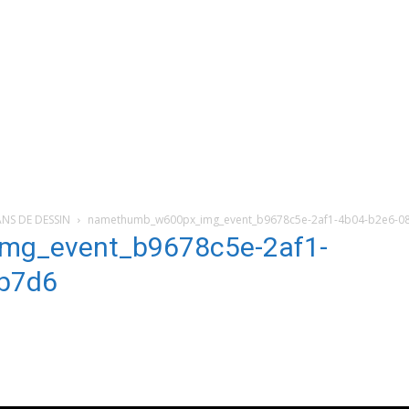
ANS DE DESSIN
namethumb_w600px_img_event_b9678c5e-2af1-4b04-b2e6-
mg_event_b9678c5e-2af1-
b7d6