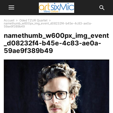
Accueil
Oded TZUR Quartet
namethumb_w600px_img_event_d08232f4-b45e-4c83-ae0a-
59ae9f389b49
namethumb_w600px_img_event
_d08232f4-b45e-4c83-ae0a-
59ae9f389b49