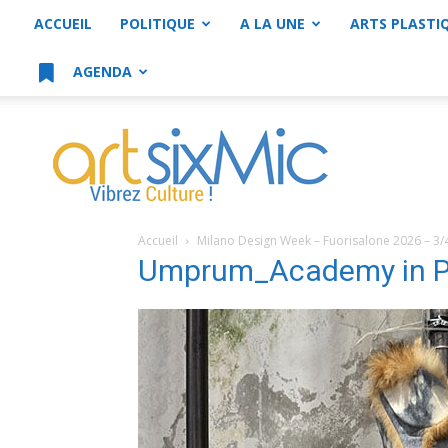
ACCUEIL
POLITIQUE
A LA UNE
ARTS PLASTI
AGENDA
artsixMic
Accueil
Milano Design Week – Fuorisalone 2026 – 3/
Umprum_Academy in P