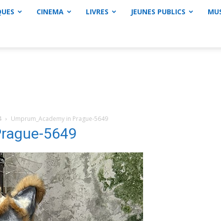
QUES
CINEMA
LIVRES
JEUNES PUBLICS
MU
4
Umprum_Academy in Prague-5649
rague-5649