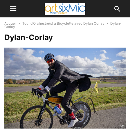
Accueil
Tour d’Orchestre(s) à Bicyclette avec Dylan Corlay
Dylan-
Corlay
Dylan-Corlay