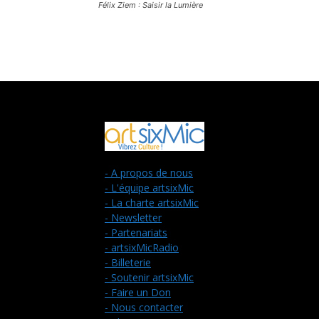
Félix Ziem : Saisir la Lumière
- A propos de nous
- L'équipe artsixMic
- La charte artsixMic
- Newsletter
- Partenariats
- artsixMicRadio
- Billeterie
- Soutenir artsixMic
- Faire un Don
- Nous contacter