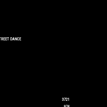
STREET DANCE
3721
974