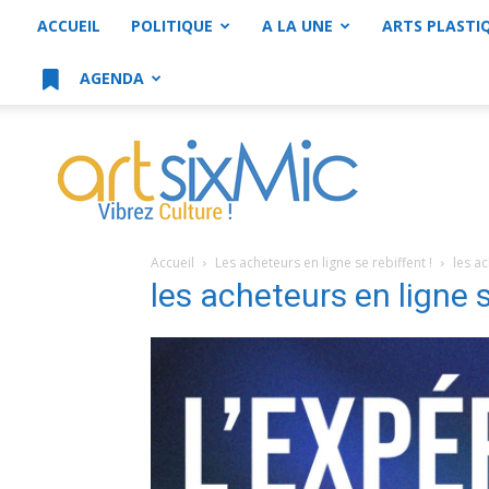
ACCUEIL
POLITIQUE
A LA UNE
ARTS PLASTI
AGENDA
artsixMic
Accueil
Les acheteurs en ligne se rebiffent !
les ac
les acheteurs en ligne s