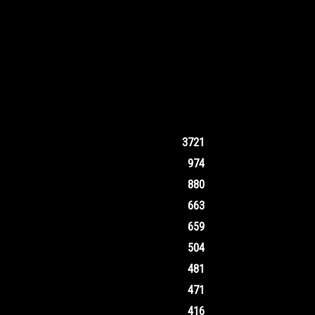
3721
974
880
663
659
504
481
471
416