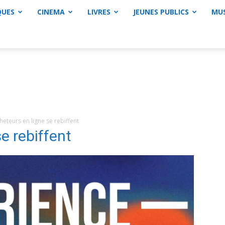
QUES
CINEMA
LIVRES
JEUNES PUBLICS
MU
heteurs en ligne se rebiffent
e rebiffent