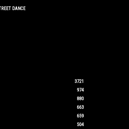
STREET DANCE
3721
974
880
663
659
504