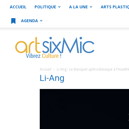
ACCUEIL
POLITIQUE
A LA UNE
ARTS PLASTI
AGENDA
artsixMic
Accueil
Li Ang : Le Banquet aphrodisiaque à l’Asiat
Li-Ang