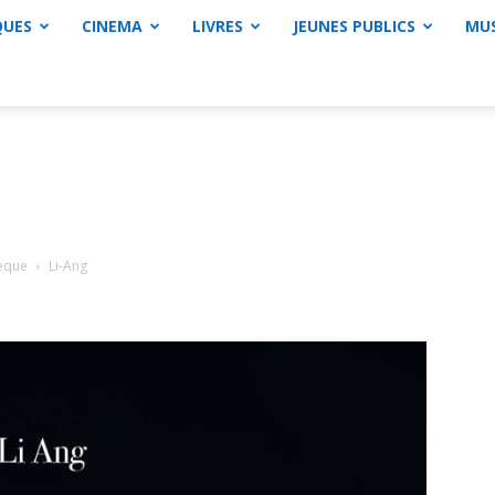
QUES
CINEMA
LIVRES
JEUNES PUBLICS
MU
hèque
Li-Ang