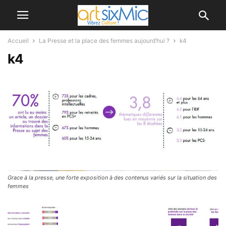
Accueil
La Presse et la place des femmes aujourd’hui ?
k4
k4
Grace à la presse, une forte exposition à des contenus variés sur la situation des
femmes