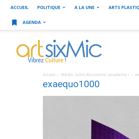
ACCUEIL
POLITIQUE
A LA UNE
ARTS PLASTI
AGENDA
artsixMic
Accueil
Mariko, notre découverte canadienne !
e
exaequo1000