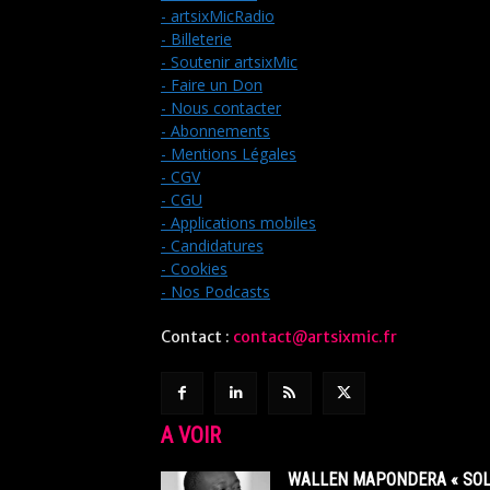
- artsixMicRadio
- Billeterie
- Soutenir artsixMic
- Faire un Don
- Nous contacter
- Abonnements
- Mentions Légales
- CGV
- CGU
- Applications mobiles
- Candidatures
- Cookies
- Nos Podcasts
Contact :
contact@artsixmic.fr
A VOIR
WALLEN MAPONDERA « SOL