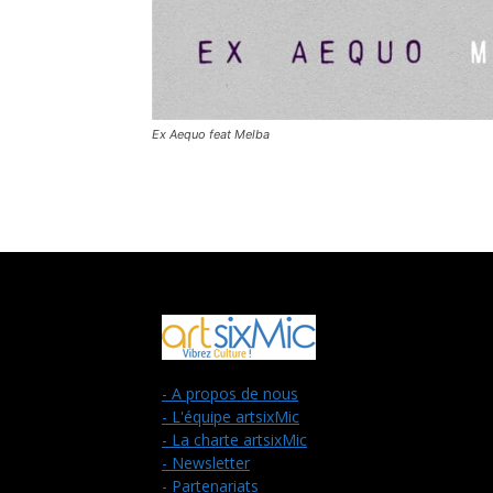
Ex Aequo feat Melba
- A propos de nous
- L'équipe artsixMic
- La charte artsixMic
- Newsletter
- Partenariats