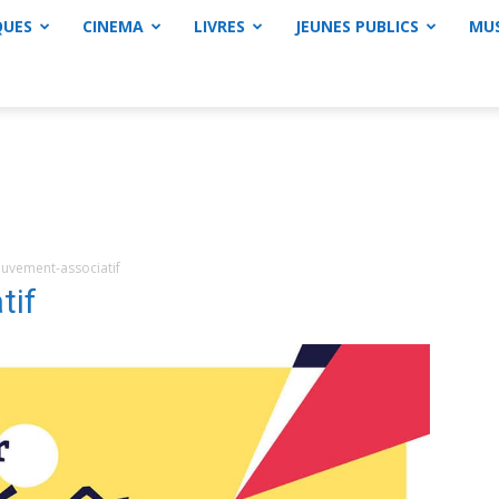
QUES
CINEMA
LIVRES
JEUNES PUBLICS
MU
uvement-associatif
tif