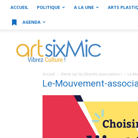
ACCUEIL
POLITIQUE
A LA UNE
ARTS PLASTI
AGENDA
artsixMic
Accueil
Alerte sur les libertés associatives !
Le-Mo
Le-Mouvement-associa