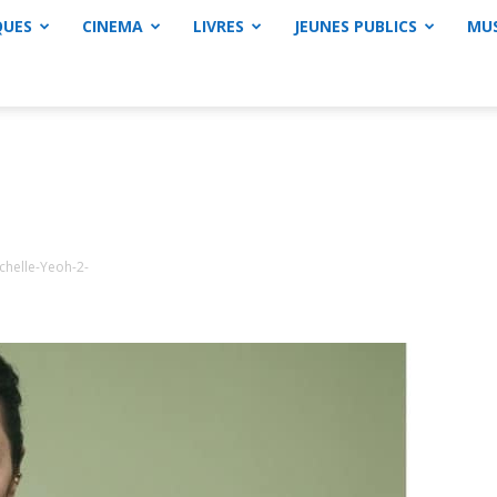
QUES
CINEMA
LIVRES
JEUNES PUBLICS
MU
chelle-Yeoh-2-