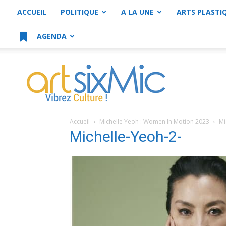
ACCUEIL
POLITIQUE
A LA UNE
ARTS PLASTI
AGENDA
artsixMic
Accueil
Michelle Yeoh : Women In Motion 2023
Mi
Michelle-Yeoh-2-