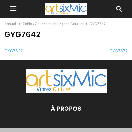
Accueil
Zahia : Collection de lingerie Couture
GYG7642
GYG7642
GYG7622
GYG7672
À PROPOS