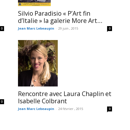
Silvio Paradisio « P’Art fin
d’Italie » la galerie More Art...
Jean Marc Lebeaupin
-
29 juin , 2015
0
0
Rencontre avec Laura Chaplin et
Isabelle Colbrant
0
Jean Marc Lebeaupin
-
24 février , 2015
0