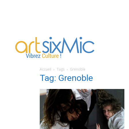
artsixMic
Accueil
Tags
Grenoble
Tag: Grenoble