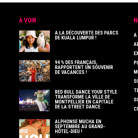
A VOIR
N
A LA DÉCOUVERTE DES PARCS
A
DE KUALA LUMPUR !
A
E
94 % DES FRANÇAIS,
P
RAPPORTENT UN SOUVENIR
M
DE VACANCES !
S
T
RED BULL DANCE YOUR STYLE
TRANSFORME LA VILLE DE
S
MONTPELLIER EN CAPITALE
DE LA STREET DANCE
C
ALPHONSE MUCHA EN
SEPTEMBRE AU GRAND-
HÔTEL-DIEU !