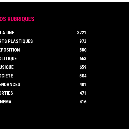
OS RUBRIQUES
 LA UNE
3721
RTS PLASTIQUES
973
XPOSITION
880
OLITIQUE
663
USIQUE
659
OCIETE
504
ENDANCES
481
ORTIES
471
INEMA
416