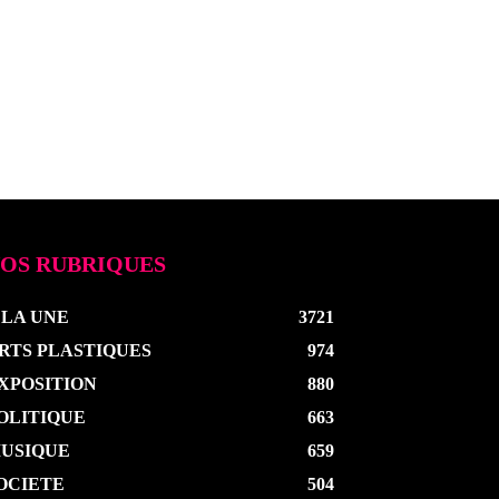
OS RUBRIQUES
 LA UNE
3721
RTS PLASTIQUES
974
XPOSITION
880
OLITIQUE
663
USIQUE
659
OCIETE
504