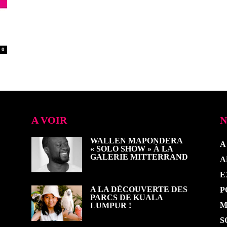
0
A VOIR
N
WALLEN MAPONDERA
A
« SOLO SHOW » À LA
GALERIE MITTERRAND
A
E
A LA DÉCOUVERTE DES
P
PARCS DE KUALA
M
LUMPUR !
S