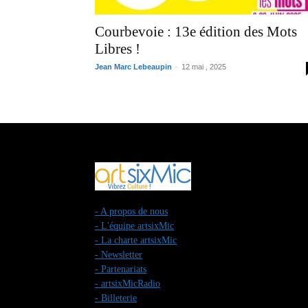
Courbevoie : 13e édition des Mots
Libres !
Jean Marc Lebeaupin
-
12 mai , 2025
- A propos de nous
- L'équipe artsixMic
- La charte artsixMic
- Newsletter
- Partenariats
- artsixMicRadio
- Billeterie