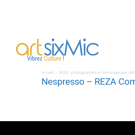
artsixMic
Accueil
REZA : photographies en hommage aux caféi
Nespresso – REZA Co