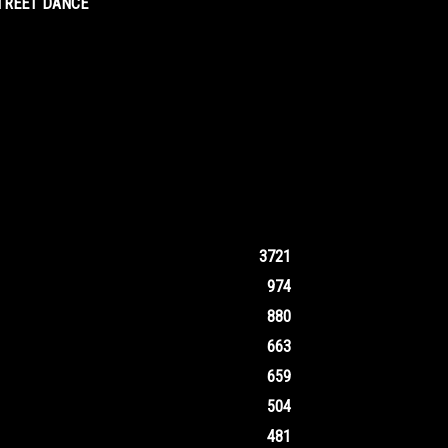
STREET DANCE
3721
974
880
663
659
504
481