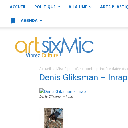
ACCUEIL
POLITIQUE
A LA UNE
ARTS PLASTI
AGENDA
artsixMic
Accueil
Mise à jour d’une tombe princière datée du 
Denis Gliksman – Inra
Denis Gliksman – Inrap