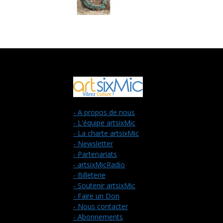
- A propos de nous
- L'équipe artsixMic
- La charte artsixMic
- Newsletter
- Partenariats
- artsixMicRadio
- Billeterie
- Soutenir artsixMic
- Faire un Don
- Nous contacter
- Abonnements