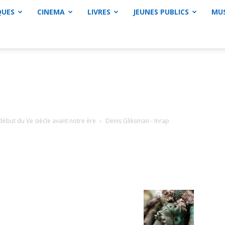
QUES
CINEMA
LIVRES
JEUNES PUBLICS
MU
début du Ve siècle avant notre ère
Denis Gliksman - Inrap