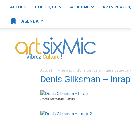
ACCUEIL
POLITIQUE
A LA UNE
ARTS PLASTI
AGENDA
artsixMic
Accueil
Mise à jour d’une tombe princière datée du 
Denis Gliksman – Inrap
Denis Gliksman – Inrap