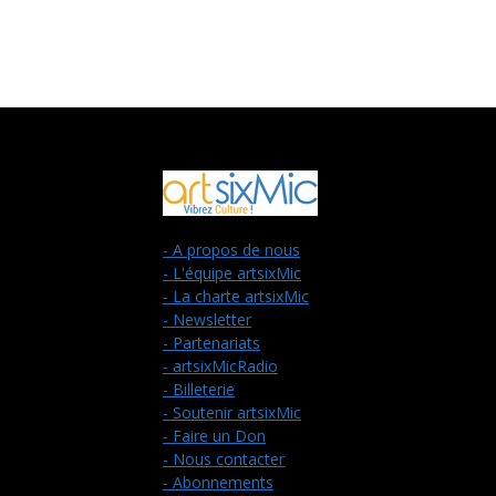
- A propos de nous
- L'équipe artsixMic
- La charte artsixMic
- Newsletter
- Partenariats
- artsixMicRadio
- Billeterie
- Soutenir artsixMic
- Faire un Don
- Nous contacter
- Abonnements