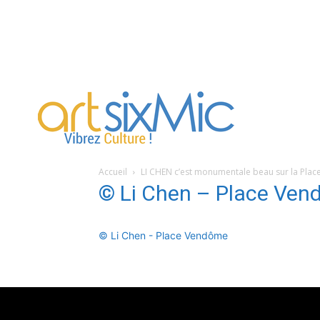
artsixMic
Accueil
LI CHEN c’est monumentale beau sur la Pla
© Li Chen – Place Ve
© Li Chen - Place Vendôme