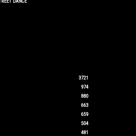
STREET DANCE
3721
974
880
663
659
504
481