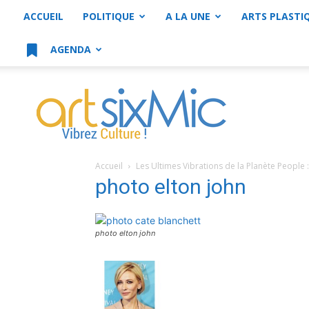
ACCUEIL
POLITIQUE
A LA UNE
ARTS PLASTI
AGENDA
artsixMic
Accueil
Les Ultimes Vibrations de la Planète People : 
photo elton john
photo elton john