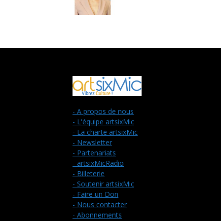
- A propos de nous
- L'équipe artsixMic
- La charte artsixMic
- Newsletter
- Partenariats
- artsixMicRadio
- Billeterie
- Soutenir artsixMic
- Faire un Don
- Nous contacter
- Abonnements