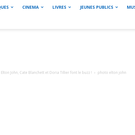
QUES
CINEMA
LIVRES
JEUNES PUBLICS
MU
Elton John, Cate Blanchett et Doria Tillier font le buzz !
photo elton john