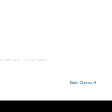
 » est ouvert !
Etoile Cinema -7
Etoile Cinema -8