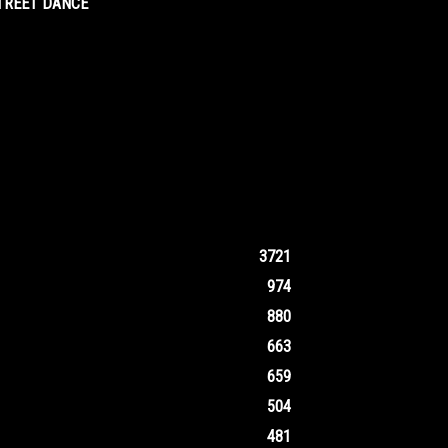
STREET DANCE
3721
974
880
663
659
504
481