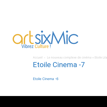
artsixMic
Accueil
Le nouveau complexe de cinéma « Etoile Lilas
Etoile Cinema -7
Etoile Cinema -6