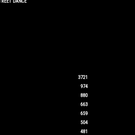
STREET DANCE
3721
974
880
663
659
504
481