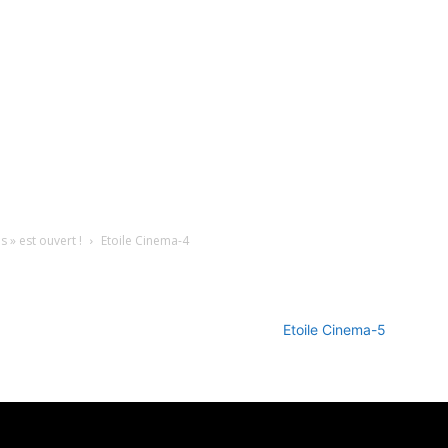
 » est ouvert !
Etoile Cinema-4
Etoile Cinema-5