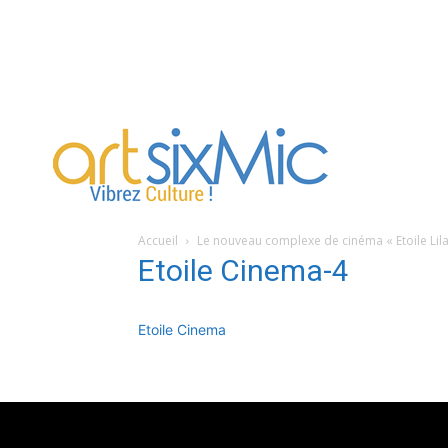
artsixMic
Accueil
Le nouveau complexe de cinéma « Etoile Lilas
Etoile Cinema-4
Etoile Cinema