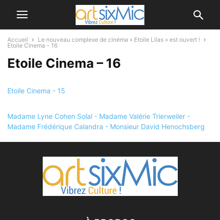
Accueil
Le nouveau complexe de cinéma « Etoile Lilas » est ouvert !
Etoile Cinema - 16
Etoile Cinema – 16
Etoile Cinema - 15
Madame Lyne Cohen Solal - Madame Valérie Trierweiler -
Madame Frédérique Calandra - Monsieur David Henochsberg