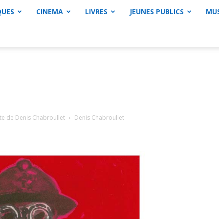
QUES
CINEMA
LIVRES
JEUNES PUBLICS
MU
ête de Denis Chabroullet
Denis Chabroullet