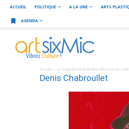
ACCUEIL
POLITIQUE
A LA UNE
ARTS PLASTI
AGENDA
artsixMic
Accueil
La Tragédie est le Meilleur Morceau de la B
Denis Chabroullet