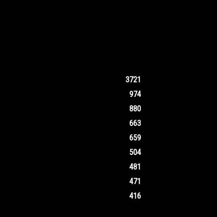
3721
974
880
663
659
504
481
471
416