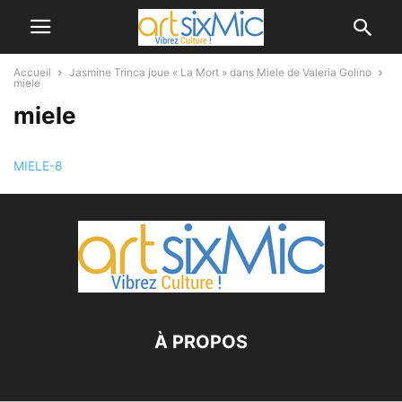
Accueil
Jasmine Trinca joue « La Mort » dans Miele de Valeria Golino
miele
miele
MIELE-8
À PROPOS