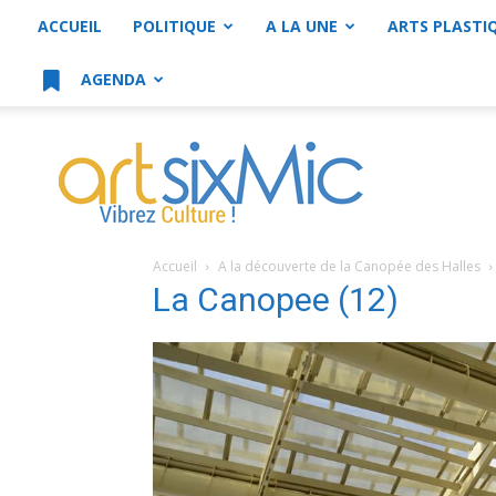
ACCUEIL
POLITIQUE
A LA UNE
ARTS PLASTI
AGENDA
artsixMic
Accueil
A la découverte de la Canopée des Halles
La Canopee (12)