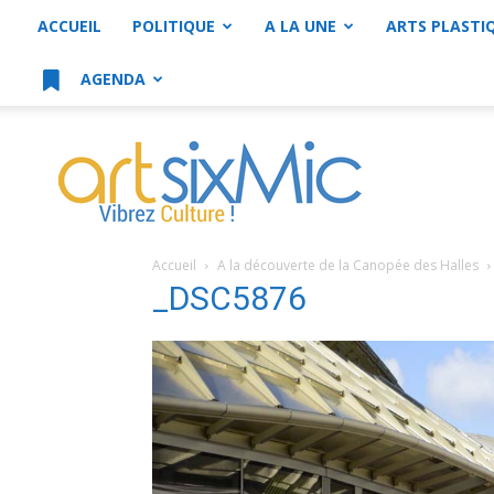
ACCUEIL
POLITIQUE
A LA UNE
ARTS PLASTI
AGENDA
artsixMic
Accueil
A la découverte de la Canopée des Halles
_DSC5876