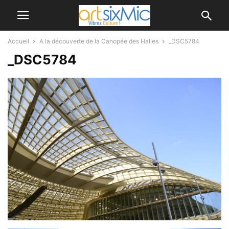
Accueil
A la découverte de la Canopée des Halles
_DSC5784
_DSC5784