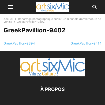
Accueil
Reportage photographique sur la 13e Biennale d’architecture de
Venise
GreekPavillion-9402
GreekPavillion-9402
GreekPavillion-9394
GreekPavillion-9414
À PROPOS