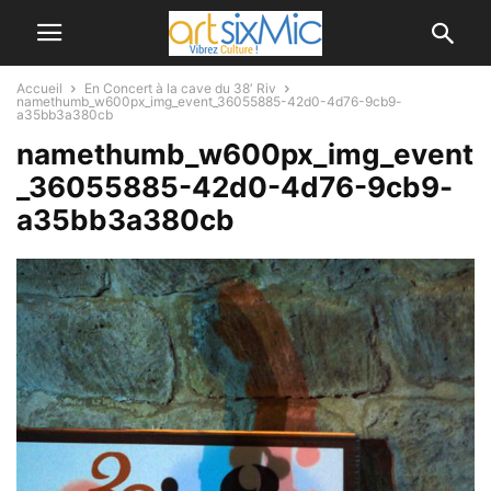
Accueil
En Concert à la cave du 38′ Riv
namethumb_w600px_img_event_36055885-42d0-4d76-9cb9-
a35bb3a380cb
namethumb_w600px_img_event
_36055885-42d0-4d76-9cb9-
a35bb3a380cb