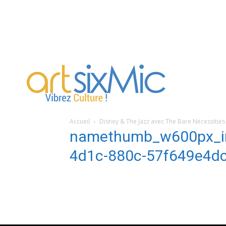
artsixMic
Accueil
Disney & The Jazz avec The Bare Necessities
namethumb_w600px_im
4d1c-880c-57f649e4d