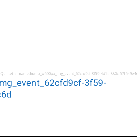
 Quintet
namethumb_w600px_img_event_62cfd9cf-3f59-4d1c-880c-57f649e4
g_event_62cfd9cf-3f59-
c6d