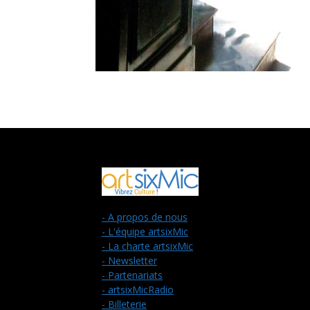
- A propos de nous
- L'équipe artsixMic
- La charte artsixMic
- Newsletter
- Partenariats
- artsixMicRadio
- Billeterie