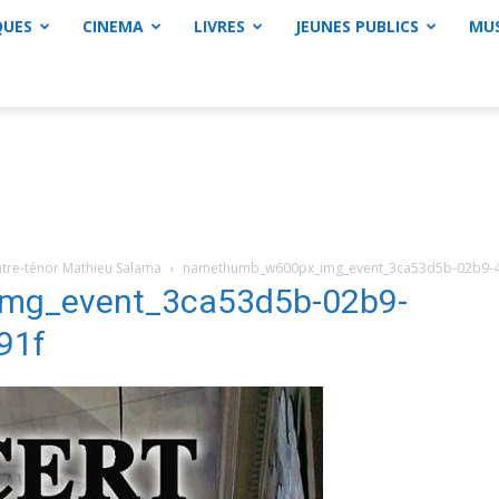
QUES
CINEMA
LIVRES
JEUNES PUBLICS
MU
ntre-ténor Mathieu Salama
namethumb_w600px_img_event_3ca53d5b-02b9-4
mg_event_3ca53d5b-02b9-
91f