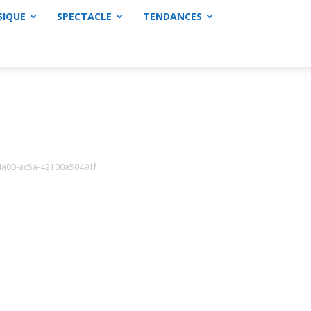
SIQUE
SPECTACLE
TENDANCES
a00-ac5a-42100a50491f