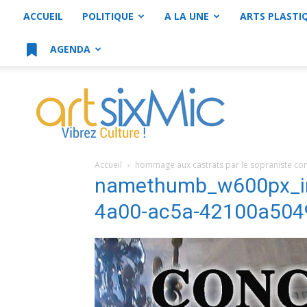
ACCUEIL
POLITIQUE
A LA UNE
ARTS PLASTI
AGENDA
artsixMic
Accueil
hommage aux castrats par le sopraniste co
namethumb_w600px_i
4a00-ac5a-42100a504