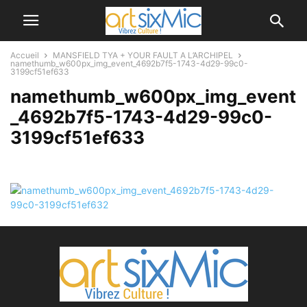
Accueil
MANSFIELD TYA + YOUR FAULT A L’ARCHIPEL
namethumb_w600px_img_event_4692b7f5-1743-4d29-99c0-
3199cf51ef633
namethumb_w600px_img_event
_4692b7f5-1743-4d29-99c0-
3199cf51ef633