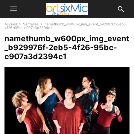
Accueil
Sem’elles
namethumb_w600px_img_event_b929976f-2eb5-
4f26-95bc-c907a3d2394c1
namethumb_w600px_img_event
_b929976f-2eb5-4f26-95bc-
c907a3d2394c1