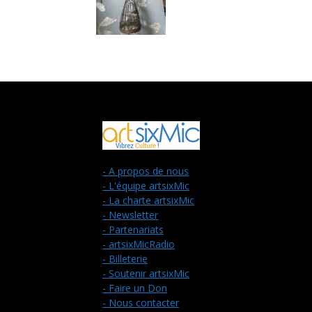
- A propos de nous
- L'équipe artsixMic
- La charte artsixMic
- Newsletter
- Partenariats
- artsixMicRadio
- Billeterie
- Soutenir artsixMic
- Faire un Don
- Nous contacter