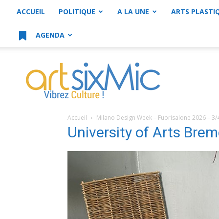
ACCUEIL
POLITIQUE
A LA UNE
ARTS PLASTI
AGENDA
artsixMic
Accueil
Milano Design Week – Fuorisalone 2026 – 3/
University of Arts Bre