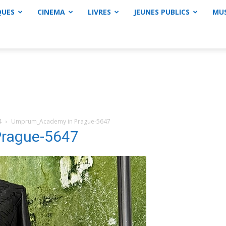
QUES
CINEMA
LIVRES
JEUNES PUBLICS
MU
4
Umprum_Academy in Prague-5647
rague-5647