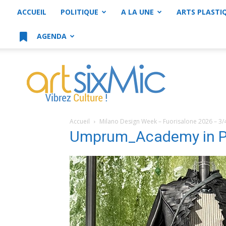
ACCUEIL
POLITIQUE
A LA UNE
ARTS PLASTI
AGENDA
artsixMic
Accueil
Milano Design Week – Fuorisalone 2026 – 3/
Umprum_Academy in P