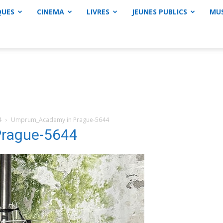
QUES
CINEMA
LIVRES
JEUNES PUBLICS
MU
4
Umprum_Academy in Prague-5644
rague-5644