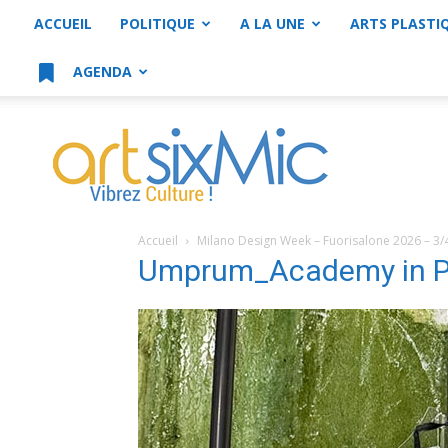
ACCUEIL
POLITIQUE
A LA UNE
ARTS PLASTI
AGENDA
artsixMic
Accueil
Milano Design Week – Fuorisalone 2026 – 3/
Umprum_Academy in P