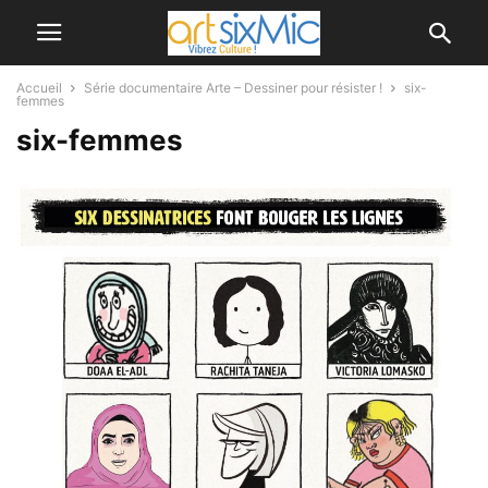
Accueil
Série documentaire Arte – Dessiner pour résister !
six-
femmes
six-femmes