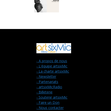
- A propos de nous
- L'équipe artsixMic
- La charte artsixMic
- Newsletter
- Partenariats
- artsixMicRadio
- Billeterie
- Soutenir artsixMic
- Faire un Don
- Nous contacter