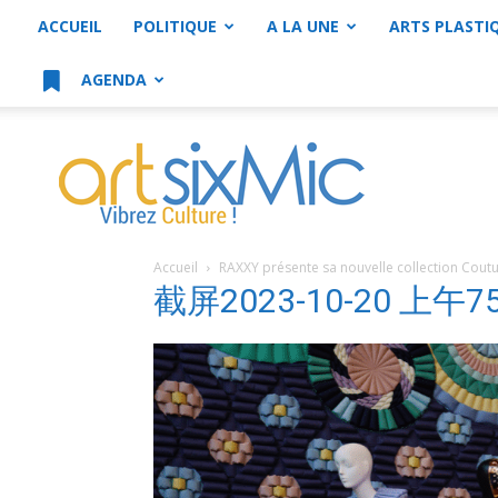
ACCUEIL
POLITIQUE
A LA UNE
ARTS PLASTI
AGENDA
artsixMic
Accueil
RAXXY présente sa nouvelle collection Coutu
截屏2023-10-20 上午7