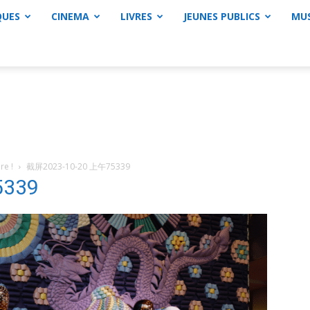
QUES
CINEMA
LIVRES
JEUNES PUBLICS
MU
re !
截屏2023-10-20 上午75339
5339