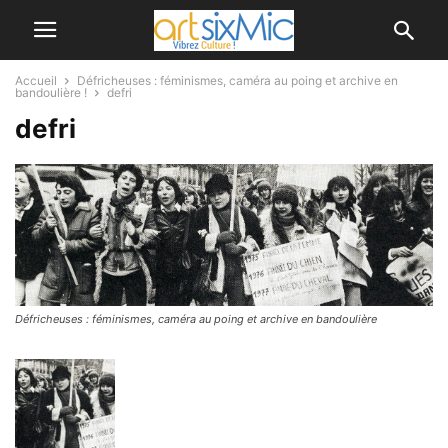
Accueil
Défricheuses : féminismes, caméra au poing et archive en
bandoulière !
defri
defri
Défricheuses : féminismes, caméra au poing et archive en bandoulière