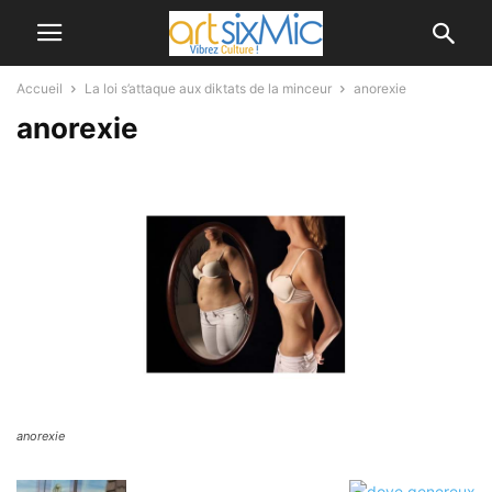
Accueil
La loi s’attaque aux diktats de la minceur
anorexie
anorexie
anorexie