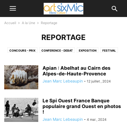
Accueil
A la Une
Reportage
REPORTAGE
CONCOURS - PRIX
CONFERENCE - DEBAT
EXPOSITION
FESTIVAL
INTERVIEW
NOUVEAUTES - SHOPPING
REPORTAGE
SALON - FOIRE
SOLIDARITE
SORTIES
VENTE - PUBLIC
VOYAGE
Apian : Abelhat au Cairn des
Alpes-de-Haute-Provence
Jean Marc Lebeaupin
-
12 juillet , 2024
Le Spi Ouest France Banque
populaire grand Ouest en photos
!
Jean Marc Lebeaupin
-
4 mai , 2024