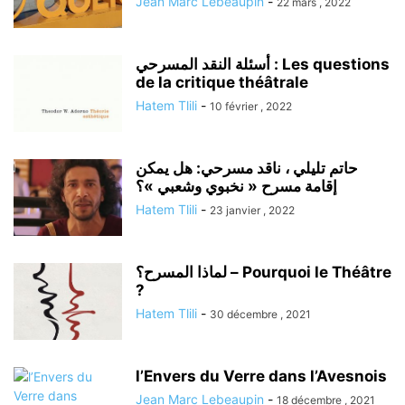
Jean Marc Lebeaupin
-
22 mars , 2022
أسئلة النقد المسرحي : Les questions
de la critique théâtrale
Hatem Tlili
-
10 février , 2022
حاتم تليلي ، ناقد مسرحي: هل يمكن
إقامة مسرح « نخبوي وشعبي »؟
Hatem Tlili
-
23 janvier , 2022
لماذا المسرح؟ – Pourquoi le Théâtre
?
Hatem Tlili
-
30 décembre , 2021
l’Envers du Verre dans l’Avesnois
Jean Marc Lebeaupin
-
18 décembre , 2021