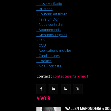
- artsixMicRadio
- Billeterie
- Soutenir artsixMic
- Faire un Don
- Nous contacter
- Abonnements
- Mentions Légales
- CGV
- CGU
- Applications mobiles
- Candidatures
- Cookies
- Nos Podcasts
Contact :
contact@artsixmic.fr
A VOIR
WALLEN MAPONDERA « SOL