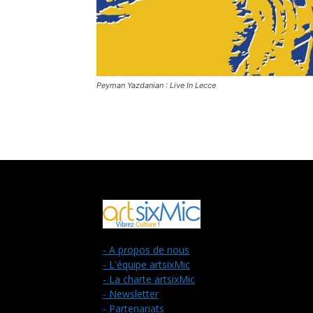
Peyman Yazdanian : Live In Lecce
- A propos de nous
- L'équipe artsixMic
- La charte artsixMic
- Newsletter
- Partenariats