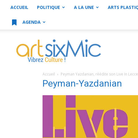
ACCUEIL
POLITIQUE
A LA UNE
ARTS PLASTI
AGENDA
artsixMic
Accueil
Peyman Yazdanian, réédite son Live In Lecce
Peyman-Yazdanian