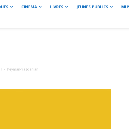
QUES
CINEMA
LIVRES
JEUNES PUBLICS
MU
 !
Peyman-Yazdanian