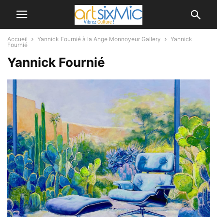
Accueil
Yannick Fournié à la Ange Monnoyeur Gallery
Yannick
Fournié
Yannick Fournié